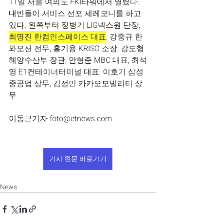
11일 서을 여의도 FKI타워에서 열렸다. 
내빈들이 서비스 선포 세레모니를 하고 
있다. 왼쪽부터 정병기 LIG넥스원 단장, 
최명진 한컴인스페이스 대표
, 강중규 한
와오션 전무, 홍기용 KRI
SO
 소장, 강도형 
해양수산부 장관, 안형준 MBC 대표, 최석
영 E1컨테이너터미널 대표, 이호기 삼성
중공업 상무, 김정민 카카오모빌리티 상
무
이동근기자 
foto@etnews.com
기사 원문 바로가기
News