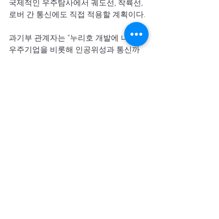
국제적인 우주탐사에서 궤도선, 착륙선, 
로버 간 통신에도 직접 적용할 계획이다.
과기부 관계자는 "누리호 개발에 나섰던 
우주기업을 비롯해 인공위성과 통신까
지 연계된 민간 기업이 동참하면서 다누
리 개발 사업은 종합 심우주 개발 사업이 
됐다"며 "앞으로 차세대 발사체를 통한 
달 탐사 및 심우주 탐사가 원활해지길 바
란다"고 강조했다.
News
Recent Posts
See All