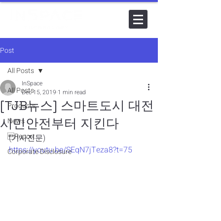
Post
All Posts
InSpace
All Posts
Dec 15, 2019
1 min read
[TJB뉴스] 스마트도시 대전
Products
시민안전부터 지킨다
News
Report
(기사전문) 
https://youtu.be/SEqN7jTeza8?t=75
Corporate Disclosure