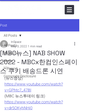
Post
All Posts
InSpace
All Posts
May 3, 2022
1 min read
[MBC뉴스] NAB SHOW
Products
2022 - MBCx한컴인스페이
News
Report
스 쿠키 배송드론 시연
Corporate Disclosure
(뉴스영상)
https://www.youtube.com/watch?
v=GPhtc7_47BI
(MBC 뉴스투데이 링크)
https://www.youtube.com/watch?
v=dr5OKyhNHi0