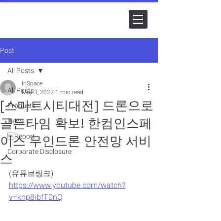
Post
All Posts
InSpace
All Posts
May 3, 2022
1 min read
[스마트시티대전] 드론으로
Products
골든타임 확보! 한컴인스페
News
Report
이스 무인드론 안전망 서비
Corporate Disclosure
스
(유튜브링크)
https://www.youtube.com/watch?
v=knp8ibfT0nQ