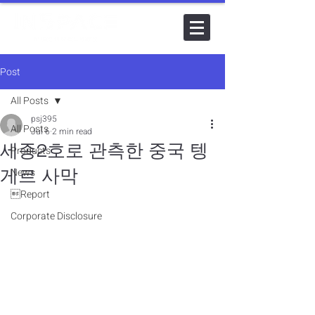
Post
All Posts
psj395
All Posts
Jul 6
2 min read
세종2호로 관측한 중국 텡
Products
게르 사막
News
Report
Corporate Disclosure