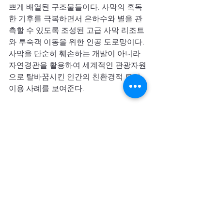
쁘게 배열된 구조물들이다. 사막의 혹독
한 기후를 극복하면서 은하수와 별을 관
측할 수 있도록 조성된 고급 사막 리조트
와 투숙객 이동을 위한 인공 도로망이다. 
사막을 단순히 훼손하는 개발이 아니라 
자연경관을 활용하여 세계적인 관광자원
으로 탈바꿈시킨 인간의 친환경적 토지 
이용 사례를 보여준다.
결론
이 위성 영상을 통해 황량한 노란 사막 속
에서 검은색의 태양광 기지, 그물망 모양
의 사막 방어선, 푸른 황하와 초록색 농경
지, 그리고 하얀색의 럭셔리 리조트가 극
명한 색상과 형태적 대비를 이루며 공존
하고 있는 모습을 볼 수 있다. 
이를 통해 사막이라는 극한의 공간도 인
간의 지혜와 기술적 개입을 통해 대규모 