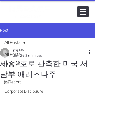
Post
All Posts
psj395
All Posts
Jun 26
2 min read
세종2호로 관측한 미국 서
Products
남부 애리조나주
News
Report
Corporate Disclosure