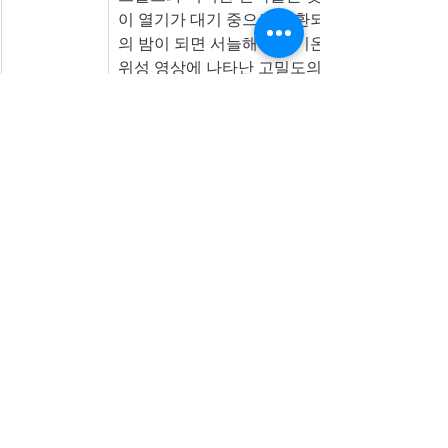
이 열기가 대기 중으로 순환되지 못하고 밤사이
의 밤이 되면 서늘해지는 기온 하강 법칙을 무력
위성 영상에 나타난 고밀도의 계획적 격자 인프
마저 35°C 이상으로 유지되게 만드는 인공 찜
환경적 요인으로 분석된다.
분석
공항을 중심으로 주변 전역이 칼로 자른 듯 정
덮여 있다. 
도로를 따라 빽빽하게 밀집한 상업용 건물의 흰
운 색조가 영상의 대부분을 차지하고 있으며, 수
록색 피복은 극히 제한적이다.
한컴인스페이스
인공위성
위성영상
세종위성
인스페이스
Report