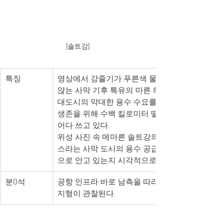
[솔트강]
특징
영상에서 강줄기가 푸른색 물빛을 띠지 않는 것은
않는 사막 기후 특유의 마른 하천임을 보여주며
대도시의 막대한 용수 수요를 충족하는 데 물리
생존을 위해 수백 킬로미터 떨어진 콜로라도강에
어다 쓰고 있다. 
위성 사진 속 메마른 솔트강의 모습은 기후변화
스라는 사막 도시의 용수 공급체계가 얼마나 
으로 안고 있는지 시각적으로 증명하는 증거이
분0석
공항 인프라 바로 남측을 따라 동서로 길게 이어
지형이 관찰된다.